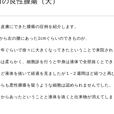
膚の良性腫瘍（犬）
は皮膚にできた腫瘍の症例を紹介します。
から左の腰にあった1cmぐらいのできものが、
一年ぐらいで徐々に大きくなってきたということで来院され
部は柔らかく、細胞診を行うと中身は液体で全部抜くとでき
ほど液体を抜いて経過を見ましたが１−２週間ほど経つと再
からも悪性腫瘍を疑うような細胞は認められませんでした。
前からあったということと液体を抜くと出来物が消えてしま