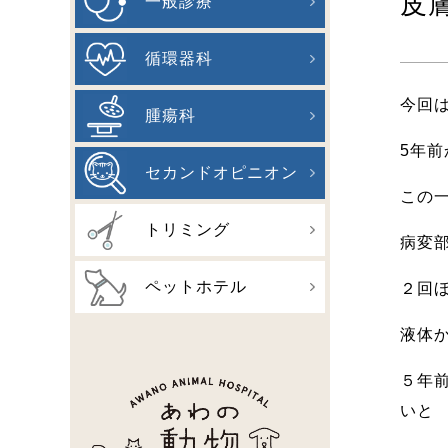
皮
一般診療
循環器科
今回
腫瘍科
5年前
セカンドオピニオン
この
トリミング
病変
ペットホテル
２回
液体
５年
いと