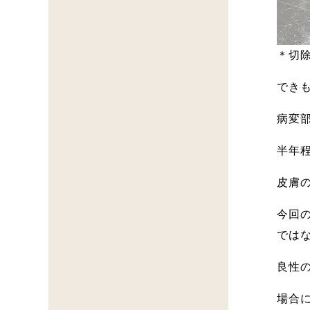
＊切
でき
病変
半年
皮膚
今回
では
良性
場合