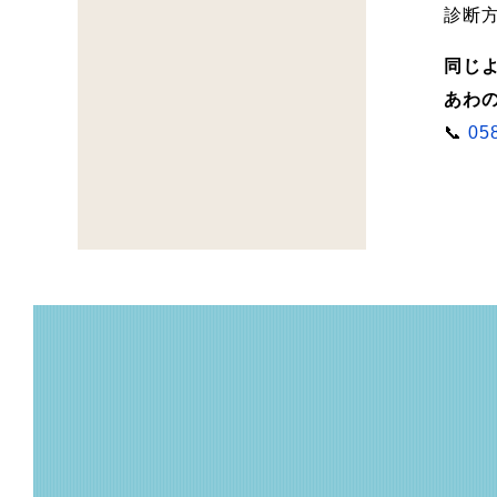
診断
同じ
あわの
📞
05