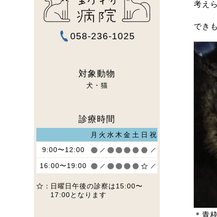
考え
でき
058-236-1025
対象動物
犬
猫
診療時間
月
火
水
木
金
土
日
祝
9:00〜12:00
16:00〜19:00
日曜日午後の診察は15:00〜
17:00となります
＊青枠