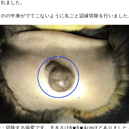
られました。
ものの中身がでてこないように丸ごと辺縁切除を行いました
：切除する病変です。大きさは6✖️6✖️4cmほどありました