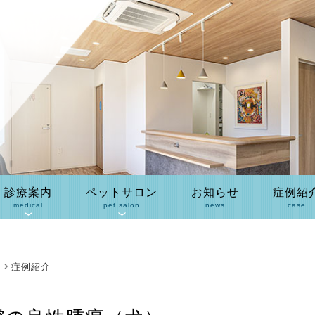
診療案内
ペットサロン
お知らせ
症例紹
medical
pet salon
news
case
症例紹介