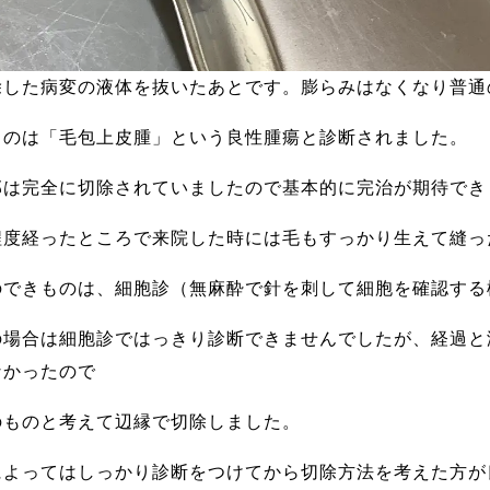
除した病変の液体を抜いたあとです。膨らみはなくなり普通
ものは「毛包上皮腫」という良性腫瘍と診断されました。
部は完全に切除されていましたので基本的に完治が期待でき
程度経ったところで来院した時には毛もすっかり生えて縫っ
のできものは、細胞診（無麻酔で針を刺して細胞を確認する
の場合は細胞診ではっきり診断できませんでしたが、経過と
なかったので
のものと考えて辺縁で切除しました。
によってはしっかり診断をつけてから切除方法を考えた方が