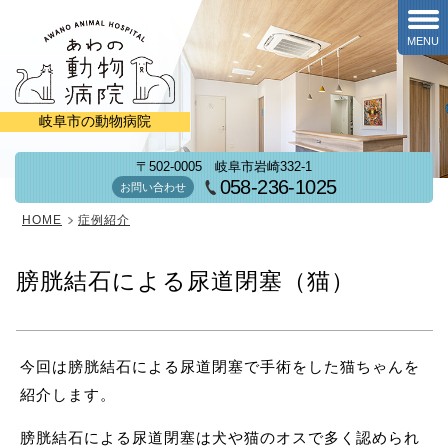
MENU
岐阜市の動物病院
〒502-0005
岐阜市岩崎332-1
058-236-1025
お問い合わせ
HOME
症例紹介
膀胱結石による尿道閉塞（猫）
今回は膀胱結石による尿道閉塞で手術をした猫ちゃんを
紹介します。
膀胱結石による尿道閉塞は犬や猫のオスで多く認められ