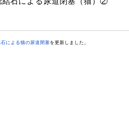
胱結石による尿道閉塞（猫）②
結石による猫の尿道閉塞
を更新しました。