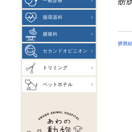
膀
一般診療
循環器科
腫瘍科
膀胱
セカンドオピニオン
トリミング
ペットホテル