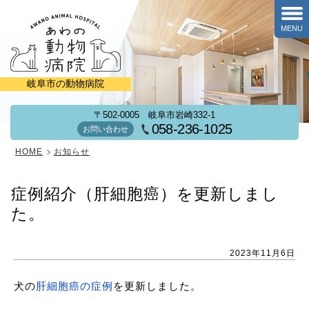
MENU
岐阜市の動物病院
〒502-0005
岐阜市岩崎332-1
058-236-1025
お問い合わせ
HOME
お知らせ
症例紹介（肝細胞癌）を更新しまし
た。
2023年11月6日
犬の
肝細胞癌の症例
を更新しました。